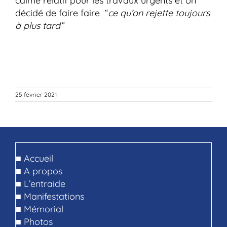
calme relatif pour les travaux urgents et on
décidé de faire faire “
ce qu’on rejette toujours
à plus tard”
25 février 2021
■
Accueil
■
A propos
■
L’entraide
■
Manifestations
■
Mémorial
■
Photos