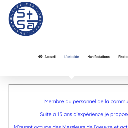
Passer
au
contenu
Accueil
L’entraide
Manifestations
Photo
Membre du personnel de la communa
Suite à 15 ans d’expérience je prop
M’ayant occupé des Messieurs de l’oeuvre et actu