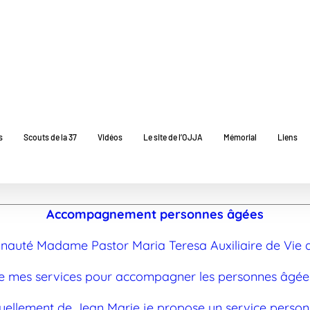
s
Scouts de la 37
Vidéos
Le site de l’OJJA
Mémorial
Liens
Accompagnement personnes âgées
uté Madame Pastor Maria Teresa Auxiliaire de Vie a
ose mes services pour accompagner les personnes âgées
ellement de Jean Marie je propose un service personna