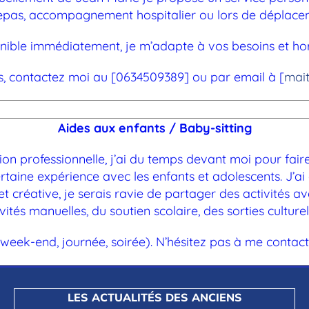
epas, accompagnement hospitalier ou lors de déplace
nible immédiatement, je m’adapte à vos besoins et hor
s, contactez moi au [0634509389] ou par email à [
mai
Aides aux enfants / Baby-sitting
tion professionnelle, j’ai du temps devant moi pour fair
ertaine expérience avec les enfants et adolescents. J’a
 créative, je serais ravie de partager des activités avec
vités manuelles, du soutien scolaire, des sorties culture
e, week-end, journée, soirée). N’hésitez pas à me contac
LES ACTUALITÉS DES ANCIENS