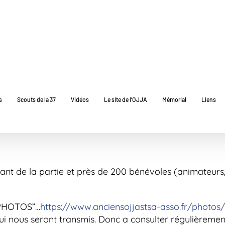
s
Scouts de la 37
Vidéos
Le site de l’OJJA
Mémorial
Liens
ant de la partie et près de 200 bénévoles (animateurs
” PHOTOS”…
https://www.anciensojjastsa-asso.fr/photo
ui nous seront transmis. Donc a consulter régulièremen