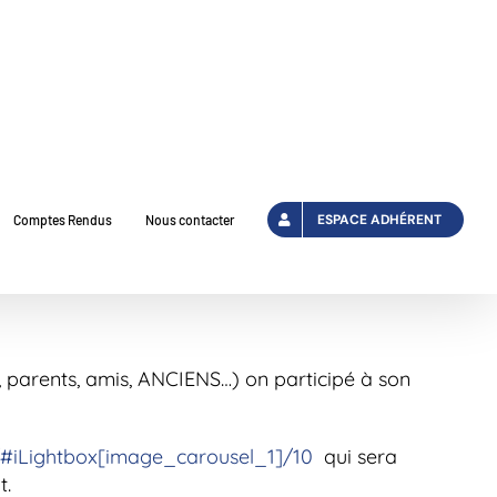
ESPACE ADHÉRENT
Comptes Rendus
Nous contacter
, parents, amis, ANCIENS…) on participé à son
s/#iLightbox[image_carousel_1]/10
qui sera
t.