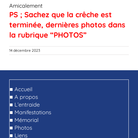
Amicalement
PS ; Sachez que la crêche est
terminée, dernières photos dans
la rubrique “PHOTOS”
14 décembre 2023
■
Accueil
■
A propos
■
L’entraide
■
Manifestations
■
Mémorial
■
Photos
■
Liens