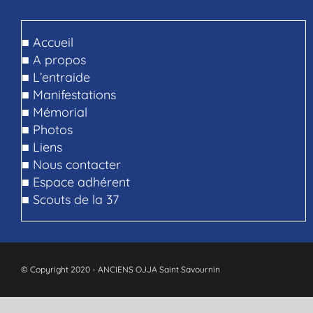
■
Accueil
■
A propos
■
L’entraide
■
Manifestations
■
Mémorial
■
Photos
■
Liens
■
Nous contacter
■
Espace adhérent
■
Scouts de la 37
© Copyright 2020 - ANCIENS OJJA Saint Savournin