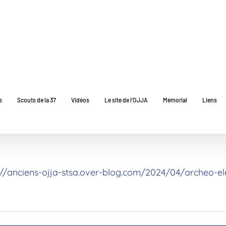
s
Scouts de la 37
Vidéos
Le site de l’OJJA
Mémorial
Liens
://anciens-ojja-stsa.over-blog.com/2024/04/archeo-ele