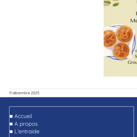
11 décembre 2025
■
Accueil
■
A propos
■
L’entraide