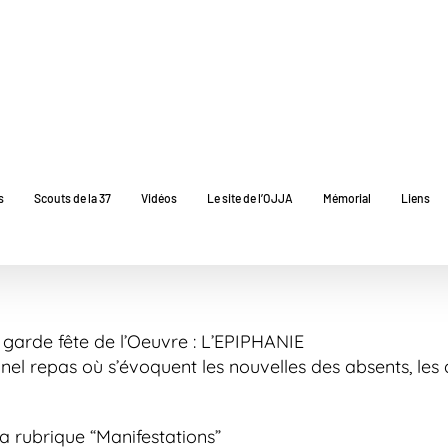
s
Scouts de la 37
Vidéos
Le site de l’OJJA
Mémorial
Liens
 garde fête de l’Oeuvre : L’EPIPHANIE
nel repas où s’évoquent les nouvelles des absents, les a
 la rubrique “Manifestations”