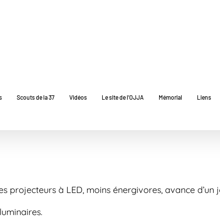
s
Scouts de la 37
Vidéos
Le site de l’OJJA
Mémorial
Liens
s projecteurs à LED, moins énergivores, avance d’un je
luminaires.