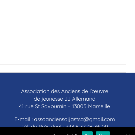
Association des Anciens de l’œuvre
de jeunesse JJ Allemand
41 rue St Savournin – 13005 Marseille
E-mail :
assoanciensojjastsa@gmail.com
Tél. du Président :
+33 6 37 46 36 09