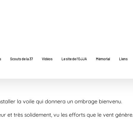
s
Scouts de la 37
Vidéos
Le site de l’OJJA
Mémorial
Liens
installer la voile qui donnera un ombrage bienvenu.
r et très solidement, vu les efforts que le vent génèr