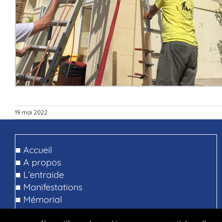
19 mai 2022
■
Accueil
■
A propos
■
L’entraide
■
Manifestations
■
Mémorial
■
Photos