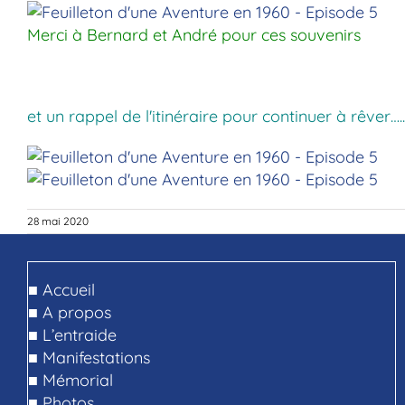
Merci à Bernard et André pour ces souvenirs
et un rappel de l'itinéraire pour continuer à rêver…..
28 mai 2020
■
Accueil
■
A propos
■
L’entraide
■
Manifestations
■
Mémorial
■
Photos