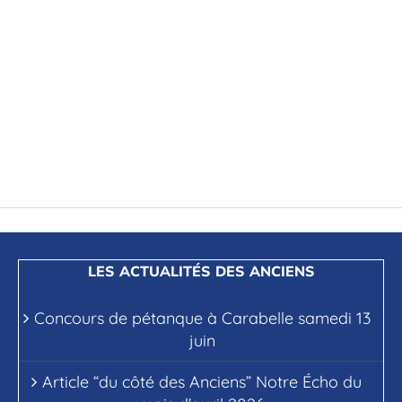
LES ACTUALITÉS DES ANCIENS
Concours de pétanque à Carabelle samedi 13
juin
Article “du côté des Anciens” Notre Écho du