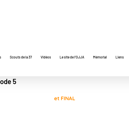
s
Scouts de la 37
Vidéos
Le site de l’OJJA
Mémorial
Liens
sode 5
et FINAL