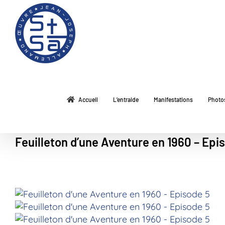
Passer
au
contenu
Accueil
L’entraide
Manifestations
Photo
Feuilleton d’une Aventure en 1960 – Epi