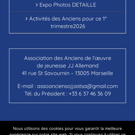
Expo Photos DETAILLE
Activités des Anciens pour ce 1°
trimestre2026
Association des Anciens de l’œuvre
de jeunesse JJ Allemand
41 rue St Savournin – 13005 Marseille
E-mail :
assoanciensojjastsa@gmail.com
Tél. du Président :
+33 6 37 46 36 09
Nous utilisons des cookies pour vous garantir la meilleure
© Copyright 2020 - ANCIENS OJJA Saint Savournin
expérience sur notre site web. Si vous continuez à utiliser ce