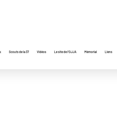
s
Scouts de la 37
Vidéos
Le site de l’OJJA
Mémorial
Liens