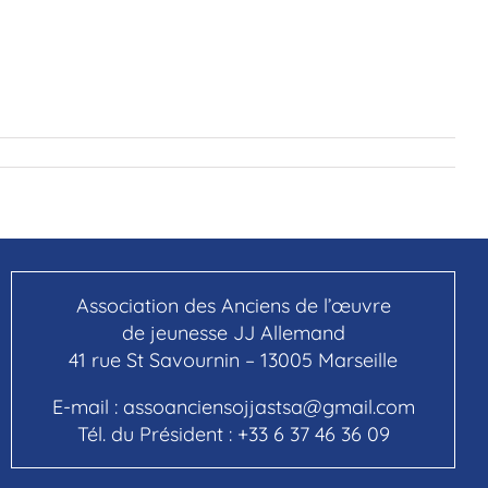
Association des Anciens de l’œuvre
de jeunesse JJ Allemand
41 rue St Savournin – 13005 Marseille
E-mail :
assoanciensojjastsa@gmail.com
Tél. du Président :
+33 6 37 46 36 09