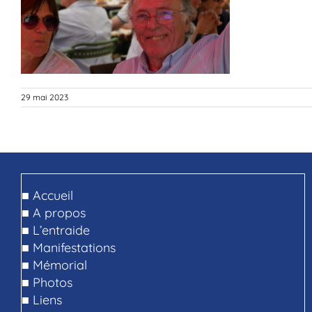
29 mai 2023
■
Accueil
■
A propos
■
L’entraide
■
Manifestations
■
Mémorial
■
Photos
■
Liens