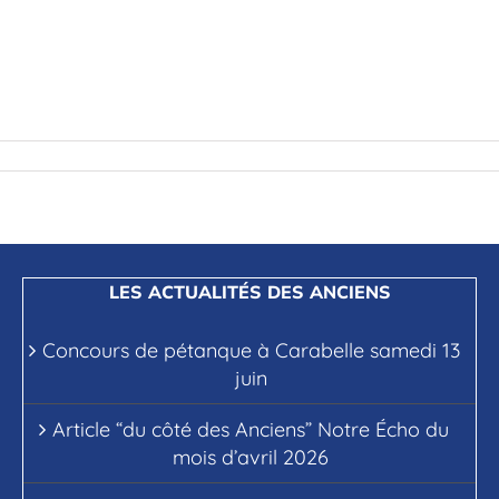
LES ACTUALITÉS DES ANCIENS
Concours de pétanque à Carabelle samedi 13
juin
Article “du côté des Anciens” Notre Écho du
mois d’avril 2026