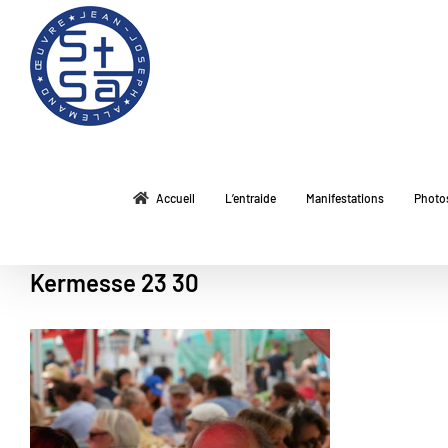
Passer
au
contenu
Accueil
L’entraide
Manifestations
Photo
Kermesse 23 30