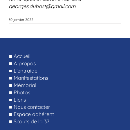
georges.dubost@gmail.com
30 janvier 2022
■
Accueil
■
A propos
■
L’entraide
■
Manifestations
■
Mémorial
■
Photos
■
Liens
■
Nous contacter
■
Espace adhérent
■
Scouts de la 37