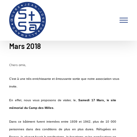
Passer
au
contenu
Mars 2018
Chers amis,
C’est à une très enrichissante et émouvante sortie que notre association vous
invite.
En effet, nous vous proposons de visiter, le,
Samedi 17 Mars,
l
e site
mémorial du Camp des Milles
.
Dans ce bâtiment furent internées entre 1939 et 1942, plus de 10 000
personnes dans des conditions de plus en plus dures. Réfugiées en
France, la plupart fuyait le totalitarisme, le fanatisme et les persécutions en