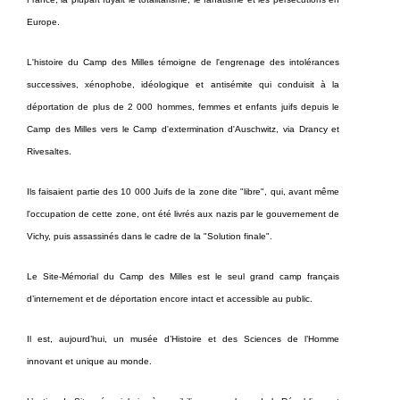
Europe.
L'histoire du Camp des Milles témoigne de l'engrenage des intolérances
successives, xénophobe, idéologique et antisémite qui conduisit à la
déportation de plus de 2 000 hommes, femmes et enfants juifs depuis le
Camp des Milles vers le Camp d'extermination d'Auschwitz, via Drancy et
Rivesaltes.
Ils faisaient partie des 10 000 Juifs de la zone dite "libre", qui, avant même
l'occupation de cette zone, ont été livrés aux nazis par le gouvernement de
Vichy, puis assassinés dans le cadre de la "Solution finale".
Le Site-Mémorial du Camp des Milles est le seul grand camp français
d’internement et de déportation encore intact et accessible au public.
Il est, aujourd’hui, un musée d’Histoire et des Sciences de l’Homme
innovant et unique au monde.