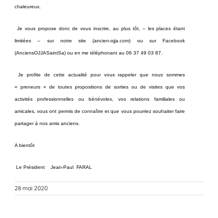
chaleureux.
Je vous propose donc de vous inscrire, au plus tôt, – les places étant
limitées – sur notre site (ancien-ojja.com) ou sur Facebook
(AnciensOJJASaintSa) ou en me téléphonant au 06 37 49 03 87.
Je profite de cette actualité pour vous rappeler que nous sommes
« preneurs » de toutes propositions de sorties ou de visites que vos
activités professionnelles ou bénévoles, vos relations familiales ou
amicales, vous ont permis de connaître et que vous pourriez souhaiter faire
partager à nos amis anciens.
A bientôt
Le Président Jean-Paul FARAL
28 mai 2020