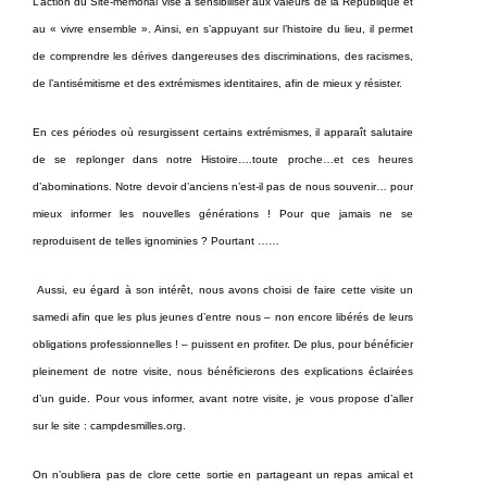
L’action du Site-mémorial vise à sensibiliser aux valeurs de la République et
au « vivre ensemble ». Ainsi, en s’appuyant sur l’histoire du lieu, il permet
de comprendre les dérives dangereuses des discriminations, des racismes,
de l’antisémitisme et des extrémismes identitaires, afin de mieux y résister.
En ces périodes où resurgissent certains extrémismes, il apparaît salutaire
de se replonger dans notre Histoire….toute proche…et ces heures
d’abominations. Notre devoir d’anciens n’est-il pas de nous souvenir… pour
mieux informer les nouvelles générations ! Pour que jamais ne se
reproduisent de telles ignominies ? Pourtant ……
Aussi, eu égard à son intérêt, nous avons choisi de faire cette visite un
samedi afin que les plus jeunes d’entre nous – non encore libérés de leurs
obligations professionnelles ! – puissent en profiter. De plus, pour bénéficier
pleinement de notre visite, nous bénéficierons des explications éclairées
d’un guide. Pour vous informer, avant notre visite, je vous propose d’aller
sur le site : campdesmilles.org.
On n’oubliera pas de clore cette sortie en partageant un repas amical et