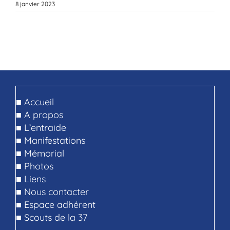
8 janvier 2023
■
Accueil
■
A propos
■
L’entraide
■
Manifestations
■
Mémorial
■
Photos
■
Liens
■
Nous contacter
■
Espace adhérent
■
Scouts de la 37