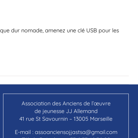
n disque dur nomade, amenez une clé USB pour les
Association des Anciens de l’œuvre
de jeunesse JJ Allemand
41 rue St Savournin – 13005 Marseille
E-mail :
assoanciensojjastsa@gmail.com