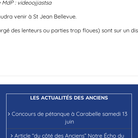
 MdP : videoojjastsa
 faudra venir à St Jean Bellevue.
xpurgé des lenteurs ou parties trop floues) sont sur u
LES ACTUALITÉS DES ANCIENS
Concours de pétanque à Carabelle samedi 13
juin
Article “du côté des Anciens” Notre Écho du