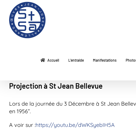
Passer
au
contenu
Accueil
L’entraide
Manifestations
Photo
Projection à St Jean Bellevue
Lors de la journée du 3 Décembre à St Jean Bellevu
en 1956”.
A voir sur :
https://youtu.be/dWKSyebIH5A