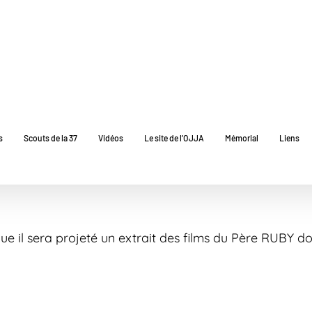
s
Scouts de la 37
Vidéos
Le site de l’OJJA
Mémorial
Liens
e il sera projeté un extrait des films du Père RUBY d