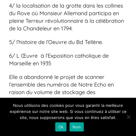
4/ la localisation de la grotte dans les collines
du Rove où Monsieur Allemand participa en
pleine Terreur révolutionnaire à la célébration
de la Chandeleur en 1794.
5/ l’histoire de l’Oeuvre du Bd Tellène.
6/ L Œuvre à l’Exposition catholique de
Marseille en 1935
Elle a abandonné le projet de scanner
l’ensemble des numéros de Notre Echo en
raison du volume de stockage des
informations à collecter ( près de 670 numéros
Nous utilisons des cookies pour vous garantir la meilleure
de 15 pages…) .
expérience sur notre site web. Si vous continuez à utiliser ce
site, nous supposerons que vous en êtes satisfait.
La Commission s’interroge sur les moyens qui
Ok
Non
pourraient être utilisés pour faire connaître le