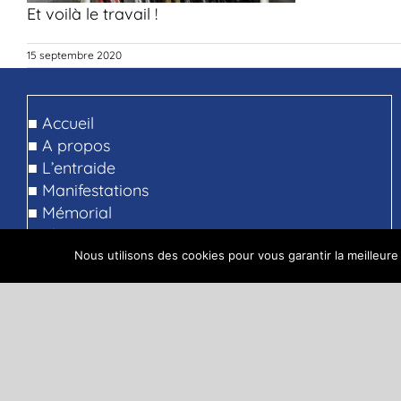
Et voilà le travail !
15 septembre 2020
■
Accueil
■
A propos
■
L’entraide
■
Manifestations
■
Mémorial
■
Photos
■
Liens
Nous utilisons des cookies pour vous garantir la meilleure
■
Nous contacter
■
Espace adhérent
■
Scouts de la 37