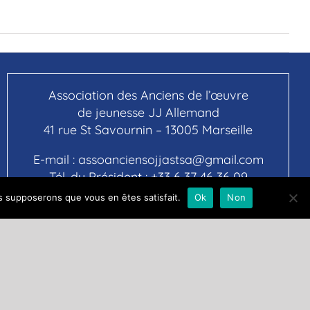
Association des Anciens de l’œuvre
de jeunesse JJ Allemand
41 rue St Savournin – 13005 Marseille
E-mail :
assoanciensojjastsa@gmail.com
Tél. du Président :
+33 6 37 46 36 09
us supposerons que vous en êtes satisfait.
Ok
Non