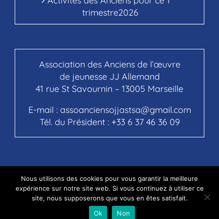
Activités des Anciens pour ce 1°
trimestre2026
Association des Anciens de l’œuvre
de jeunesse JJ Allemand
41 rue St Savournin – 13005 Marseille
E-mail :
assoanciensojjastsa@gmail.com
Tél. du Président :
+33 6 37 46 36 09
Nous utilisons des cookies pour vous garantir la meilleure
© Copyright 2020 - ANCIENS OJJA Saint Savournin
expérience sur notre site web. Si vous continuez à utiliser ce
site, nous supposerons que vous en êtes satisfait.
Facebook
Ok
Non