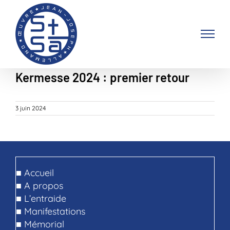
Passer
au
contenu
Kermesse 2024 : premier retour
3 juin 2024
■
Accueil
■
A propos
■
L’entraide
■
Manifestations
■
Mémorial