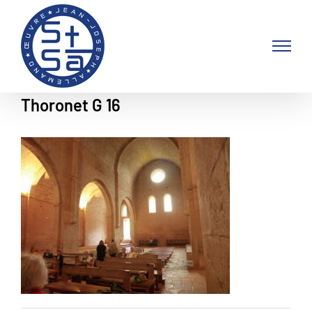
Passer
au
contenu
Thoronet G 16