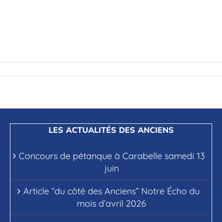
LES ACTUALITÉS DES ANCIENS
Concours de pétanque à Carabelle samedi 13
juin
Article “du côté des Anciens” Notre Écho du
mois d’avril 2026