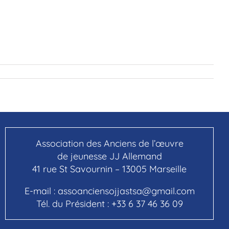
Association des Anciens de l’œuvre
de jeunesse JJ Allemand
41 rue St Savournin – 13005 Marseille
E-mail :
assoanciensojjastsa@gmail.com
Tél. du Président :
+33 6 37 46 36 09