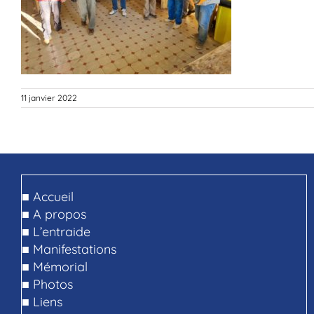
11 janvier 2022
■
Accueil
■
A propos
■
L’entraide
■
Manifestations
■
Mémorial
■
Photos
■
Liens