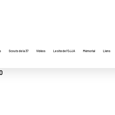
s
Scouts de la 37
Vidéos
Le site de l’OJJA
Mémorial
Liens
0