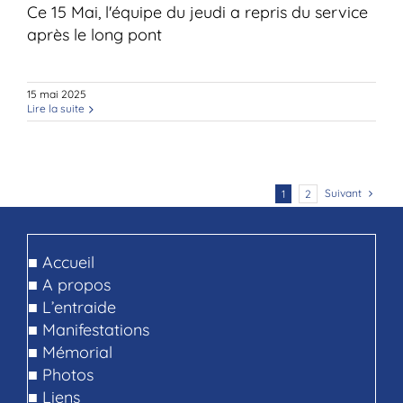
Ce 15 Mai, l'équipe du jeudi a repris du service
après le long pont
15 mai 2025
Lire la suite
Suivant
1
2
■
Accueil
■
A propos
■
L’entraide
■
Manifestations
■
Mémorial
■
Photos
■
Liens