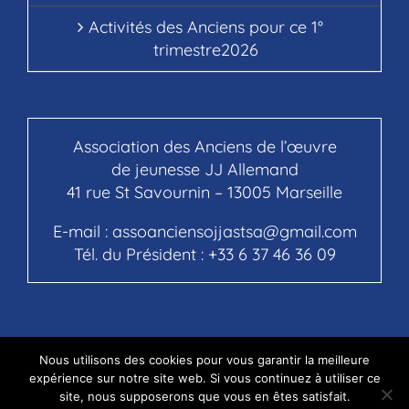
Activités des Anciens pour ce 1°
trimestre2026
Association des Anciens de l’œuvre
de jeunesse JJ Allemand
41 rue St Savournin – 13005 Marseille
E-mail :
assoanciensojjastsa@gmail.com
Tél. du Président :
+33 6 37 46 36 09
Nous utilisons des cookies pour vous garantir la meilleure
© Copyright 2020 - ANCIENS OJJA Saint Savournin
expérience sur notre site web. Si vous continuez à utiliser ce
site, nous supposerons que vous en êtes satisfait.