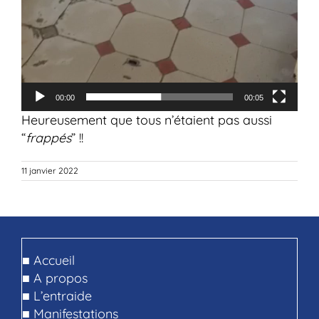
00:00
00:05
Heureusement que tous n’étaient pas aussi
“
frappés
” !!
11 janvier 2022
■
Accueil
■
A propos
■
L’entraide
■
Manifestations